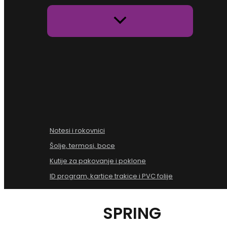
Notesi i rokovnici
Šolje, termosi, boce
Kutije za pakovanje i poklone
ID program, kartice trakice i PVC folije
SPRING