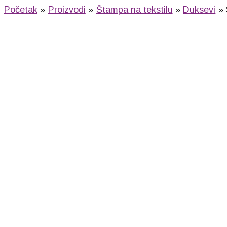
Početak
Proizvodi
Štampa na tekstilu
Duksevi
SPRING (Kelly green)
1.520,00
RSD
SPRING (bela)