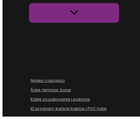
Notesi i rokovnici
Šolje, termosi, boce
Kutije za pakovanje i poklone
ID program, kartice trakice i PVC folije