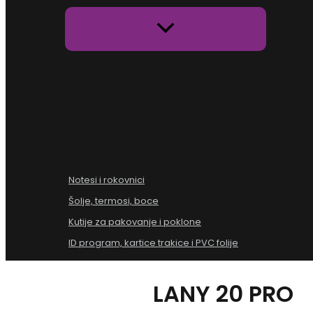
Notesi i rokovnici
Šolje, termosi, boce
Kutije za pakovanje i poklone
ID program, kartice trakice i PVC folije
LANY 20 PRO