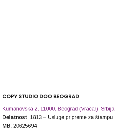
220,00
RSD
LANY 20 PRO (tamno si
220,00
RSD
LANY 20 PRO (crna)
COPY STUDIO DOO BEOGRAD
220,00
RSD
Kumanovska 2, 11000, Beograd (Vračar), Srbija
Delatnost
: 1813 – Usluge pripreme za štampu
MB
: 20625694