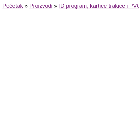
Početak
Proizvodi
ID program, kartice trakice i PVC
LANY 20 PRO (bela)
220,00
RSD
LANY 20 PRO (oranž)