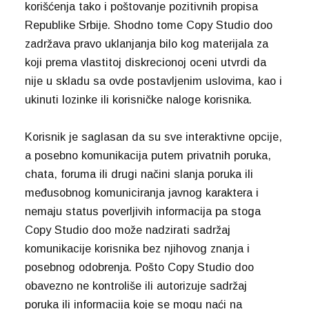
korišćenja tako i poštovanje pozitivnih propisa
Republike Srbije. Shodno tome Copy Studio doo
zadržava pravo uklanjanja bilo kog materijala za
koji prema vlastitoj diskrecionoj oceni utvrdi da
nije u skladu sa ovde postavljenim uslovima, kao i
ukinuti lozinke ili korisničke naloge korisnika.
Korisnik je saglasan da su sve interaktivne opcije,
a posebno komunikacija putem privatnih poruka,
chata, foruma ili drugi načini slanja poruka ili
međusobnog komuniciranja javnog karaktera i
nemaju status poverljivih informacija pa stoga
Copy Studio doo može nadzirati sadržaj
komunikacije korisnika bez njihovog znanja i
posebnog odobrenja. Pošto Copy Studio doo
obavezno ne kontroliše ili autorizuje sadržaj
poruka ili informacija koje se mogu naći na