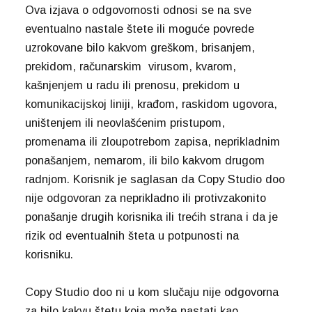
Ova izjava o odgovornosti odnosi se na sve
eventualno nastale štete ili moguće povrede
uzrokovane bilo kakvom greškom, brisanjem,
prekidom, računarskim virusom, kvarom,
kašnjenjem u radu ili prenosu, prekidom u
komunikacijskoj liniji, krađom, raskidom ugovora,
uništenjem ili neovlašćenim pristupom,
promenama ili zloupotrebom zapisa, neprikladnim
ponašanjem, nemarom, ili bilo kakvom drugom
radnjom. Korisnik je saglasan da Copy Studio doo
nije odgovoran za neprikladno ili protivzakonito
ponašanje drugih korisnika ili trećih strana i da je
rizik od eventualnih šteta u potpunosti na
korisniku.
Copy Studio doo ni u kom slučaju nije odgovorna
za bilo kakvu štetu koja može nastati kao