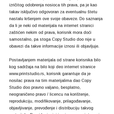
izričitog odobrenja nosioca tih prava, pa je kao
takav isključivo odgovoran za eventualnu štetu
nastalu kršenjem ove svoje obaveze. Do saznanja
da li je neki od materijala na internet stranici
zaštićen nekim od prava, korisnik mora doći
samostalno, pa stoga Copy Studio doo nije u
obavezi da takve informacije iznosi ili objavljuje.
Postavljanjem materijala od strane korisnika bilo
kog sadržaja na bilo koji deo internet stranice
www.printstudio.rs, korisnik garantuje da je
nosilac prava na tim materijalima dao Copy
Studio doo pravno valjano, besplatno,
neograničeno pravo / licencu na korištenje,
reprodukciju, modifikovanje, prilagođavanje,
objavljivanje, prevođenje i distribuciju takvog