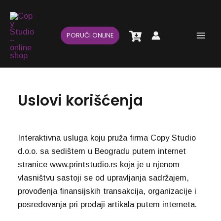
Pređi
Main
na
Men
sadržaj
PORUČI ONLINE
Uslovi korišćenja
Interaktivna usluga koju pruža firma Copy Studio
d.o.o. sa sedištem u Beogradu putem internet
stranice www.printstudio.rs koja je u njenom
vlasništvu sastoji se od upravljanja sadržajem,
provođenja finansijskih transakcija, organizacije i
posredovanja pri prodaji artikala putem interneta.