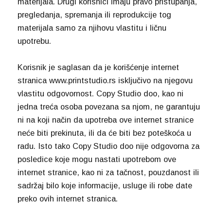
materijala. Drugi korisnici imaju pravo pristupanja,
pregledanja, spremanja ili reprodukcije tog
materijala samo za njihovu vlastitu i ličnu
upotrebu.
Korisnik je saglasan da je korišćenje internet
stranica www.printstudio.rs isključivo na njegovu
vlastitu odgovornost. Copy Studio doo, kao ni
jedna treća osoba povezana sa njom, ne garantuju
ni na koji način da upotreba ove internet stranice
neće biti prekinuta, ili da će biti bez poteškoća u
radu. Isto tako Copy Studio doo nije odgovorna za
posledice koje mogu nastati upotrebom ove
internet stranice, kao ni za tačnost, pouzdanost ili
sadržaj bilo koje informacije, usluge ili robe date
preko ovih internet stranica.