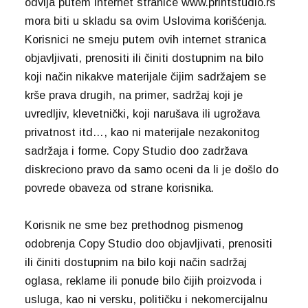
odvija putem internet stranice www.printstudio.rs
mora biti u skladu sa ovim Uslovima korišćenja.
Korisnici ne smeju putem ovih internet stranica
objavljivati, prenositi ili činiti dostupnim na bilo
koji način nikakve materijale čijim sadržajem se
krše prava drugih, na primer, sadržaj koji je
uvredljiv, klevetnički, koji narušava ili ugrožava
privatnost itd…, kao ni materijale nezakonitog
sadržaja i forme. Copy Studio doo zadržava
diskreciono pravo da samo oceni da li je došlo do
povrede obaveza od strane korisnika.
Korisnik ne sme bez prethodnog pismenog
odobrenja Copy Studio doo objavljivati, prenositi
ili činiti dostupnim na bilo koji način sadržaj
oglasa, reklame ili ponude bilo čijih proizvoda i
usluga, kao ni versku, političku i nekomercijalnu