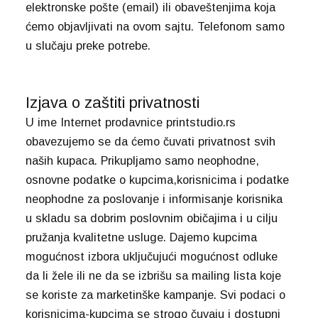
elektronske pošte (email) ili obaveštenjima koja
ćemo objavljivati na ovom sajtu. Telefonom samo
u slučaju preke potrebe.
Izjava o zaštiti privatnosti
U ime Internet prodavnice printstudio.rs
obavezujemo se da ćemo čuvati privatnost svih
naših kupaca. Prikupljamo samo neophodne,
osnovne podatke o kupcima,korisnicima i podatke
neophodne za poslovanje i informisanje korisnika
u skladu sa dobrim poslovnim običajima i u cilju
pružanja kvalitetne usluge. Dajemo kupcima
mogućnost izbora uključujući mogućnost odluke
da li žele ili ne da se izbrišu sa mailing lista koje
se koriste za marketinške kampanje. Svi podaci o
korisnicima-kupcima se strogo čuvaju i dostupni