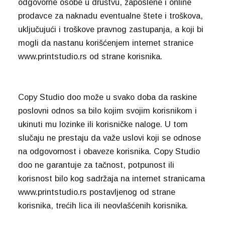
odgovorne osobe u društvu, zaposlene i online
prodavce za naknadu eventualne štete i troškova,
uključujući i troškove pravnog zastupanja, a koji bi
mogli da nastanu korišćenjem internet stranice
www.printstudio.rs od strane korisnika.
Copy Studio doo može u svako doba da raskine
poslovni odnos sa bilo kojim svojim korisnikom i
ukinuti mu lozinke ili korisničke naloge. U tom
slučaju ne prestaju da važe uslovi koji se odnose
na odgovornost i obaveze korisnika. Copy Studio
doo ne garantuje za tačnost, potpunost ili
korisnost bilo kog sadržaja na internet stranicama
www.printstudio.rs postavljenog od strane
korisnika, trećih lica ili neovlašćenih korisnika.