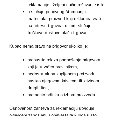
reklamacije i željeni način rešavanje iste;
u slučaju ponovnog štampanja
materijala, proizvod koji reklamira vrati
na adresu trgovca, u kom slučaju
troškove dostave plaća trgovac.
Kupac nema pravo na prigovor ukoliko je:
propustio rok za podnošenje prigovora
koji je utvrđen pravilnikom;
nedostatak na kupljenom proizvodu
nastao njegovom krivicom ili krivicom
drugih lica;
promenio odluku o izboru proizvoda.
Osnovanost zahteva za reklamaciju utvrđuje
ovlašćeni zaposleni, i obaveštava kupca u što