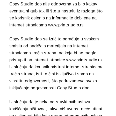
Copy Studio doo nije odgovorna za bilo kakav
eventualni gubitak ili štetu nastalu iz razloga što
se korisnik oslonio na informacije dobijene na
internet stranicama www.printstudio.rs
Copy Studio doo se izričito ograđuje u svakom
smislu od sadržaja materijala na internet
stranicama trećih strana, na koje bi se moglo
pristupiti sa internet stranice www.printstudio.rs .
U slučaju da korisnik pristupi internet stranicama
trećih strana, isti to čini isključivo i samo na
vlastitu odgovornost, što podrazumeva svako
isključenje odgovornosti Copy Studio doo.
U slučaju da je neka od stavki ovih uslova
korišćenja ništavna, takva ništavnost neće uticati
na valjanost bilo koje druge odredbe ovih uslova,