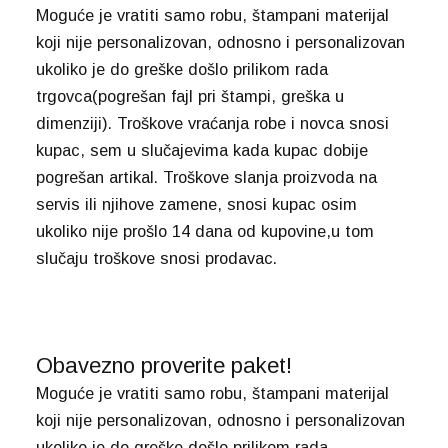
Moguće je vratiti samo robu, štampani materijal
koji nije personalizovan, odnosno i personalizovan
ukoliko je do greške došlo prilikom rada
trgovca(pogrešan fajl pri štampi, greška u
dimenziji). Troškove vraćanja robe i novca snosi
kupac, sem u slučajevima kada kupac dobije
pogrešan artikal. Troškove slanja proizvoda na
servis ili njihove zamene, snosi kupac osim
ukoliko nije prošlo 14 dana od kupovine,u tom
slučaju troškove snosi prodavac.
Obavezno proverite paket!
Moguće je vratiti samo robu, štampani materijal
koji nije personalizovan, odnosno i personalizovan
ukoliko je do greške došlo prilikom rada