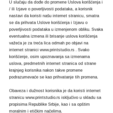
U slučaju da dođe do promene Uslova korišćenja i
/ ili Izjave o poverljivosti podataka, a korisnik
nastavi da koristi našu internet stranicu, smatra
se da prihvata Uslove korišćenja i Izjavu o
poverljivosti podataka u izmenjenom obliku. Svaka
eventualna izmena ili brisanje uslova korišćenja
važeća je za treća lica odmah po objavi na
internet stranici www.printstudio.rs . Svako
korišćenje, osim upoznavanja sa izmenama
uslova, predmetnih internet stranica od strane
krajnjeg korisnika nakon takve promene
podrazumevaće se kao prihvatanje tih promena.
Obaveza i dužnost korisnika je da koristi internet
stranicu www.printstudio.rs isključivo u skladu sa
propisima Republike Srbije, kao i sa opštim
moralnim i etičkim načelima.