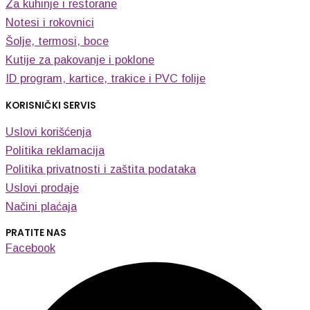
Za kuhinje i restorane
Notesi i rokovnici
Šolje, termosi, boce
Kutije za pakovanje i poklone
ID program, kartice, trakice i PVC folije
KORISNIČKI SERVIS
Uslovi korišćenja
Politika reklamacija
Politika privatnosti i zaštita podataka
Uslovi prodaje
Načini plaćaja
PRATITE NAS
Facebook