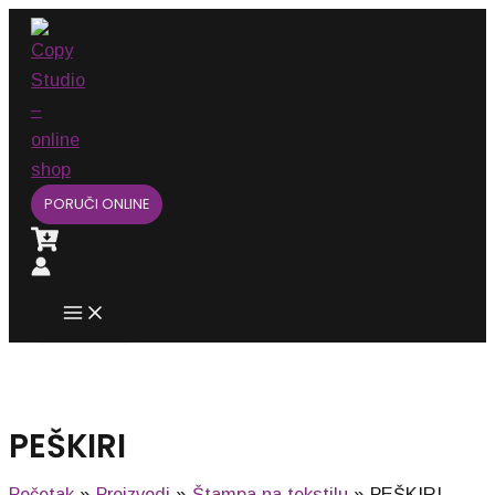
Main
Pređi
Menu
na
sadržaj
PORUČI ONLINE
PEŠKIRI
Početak
Proizvodi
Štampa na tekstilu
PEŠKIRI