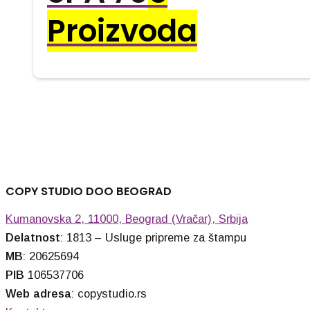
Proizvoda
COPY STUDIO DOO BEOGRAD
Kumanovska 2, 11000, Beograd (Vračar), Srbija
Delatnost
: 1813 – Usluge pripreme za štampu
MB
: 20625694
PIB
106537706
Web adresa
: copystudio.rs