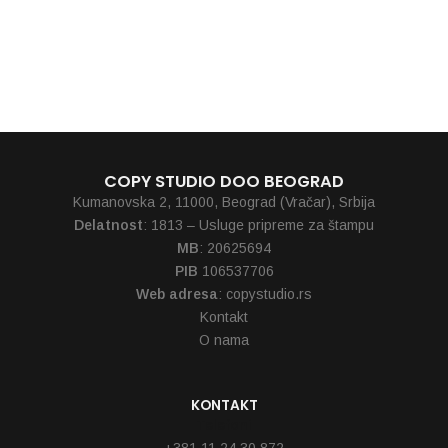
520,00
RSD
COPY STUDIO DOO BEOGRAD
Kumanovska 2, 11000, Beograd (Vračar), Srbija
Delatnost
: 1813 – Usluge pripreme za štampu
MB
: 20625694
PIB
106537706
Web adresa
: copystudio.rs
Kontakt
O nama
KONTAKT
Telefoni
+381 11 24 30 872