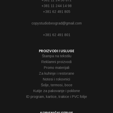
+381 11 244 14 98
+381 62 491 805
Email
copystudiobeograd@gmail.com
Reklamacije
+381 62 491 801
PROIZVODI I USLUGE
Štampa na tekstilu
Reklamni proizvodi
Promo materijali
Za kuhinje i restorane
Notesi i rokovnici
Šolje, termosi, boce
Kutije za pakovanje i poklone
ID program, kartice, trakice i PVC folije