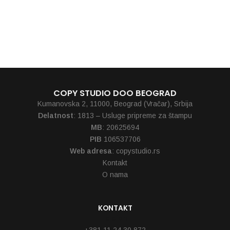
550,00
RSD
550,00
RSD
COPY STUDIO DOO BEOGRAD
Kumanovska 2, 11000, Beograd (Vračar), Srbija
Delatnost
: 1813 – Usluge pripreme za štampu
MB
: 20625694
PIB
106537706
Web adresa
: copystudio.rs
Kontakt
O nama
KONTAKT
Telefoni
+381 11 24 30 872