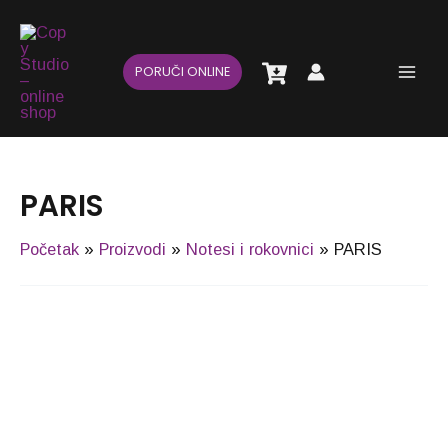
Pređi
Main
na
Men
sadržaj
PORUČI ONLINE
PARIS
Početak
Proizvodi
Notesi i rokovnici
PARIS