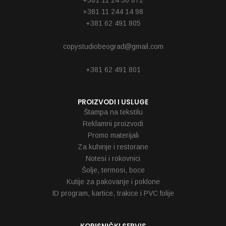
+381 11 244 14 98
+381 62 491 805
Email
copystudiobeograd@gmail.com
Reklamacije
+381 62 491 801
PROIZVODI I USLUGE
Štampa na tekstilu
Reklamni proizvodi
Promo materijali
Za kuhinje i restorane
Notesi i rokovnici
Šolje, termosi, boce
Kutije za pakovanje i poklone
ID program, kartice, trakice i PVC folije