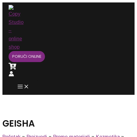
Main
Pređi
Menu
na
sadržaj
PORUČI ONLINE
GEISHA
Početak
Proizvodi
Promo materijali
Kozmetika