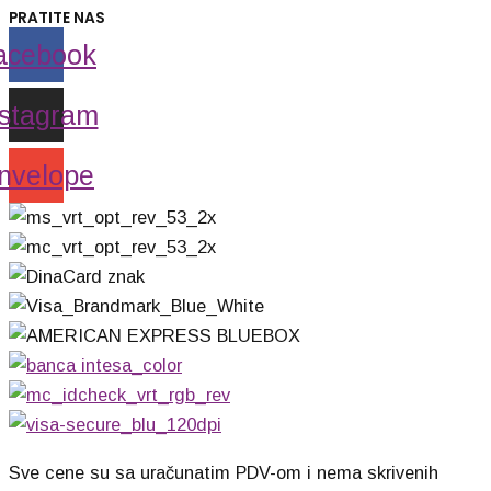
PRATITE NAS
acebook
nstagram
nvelope
Sve cene su sa uračunatim PDV-om i nema skrivenih