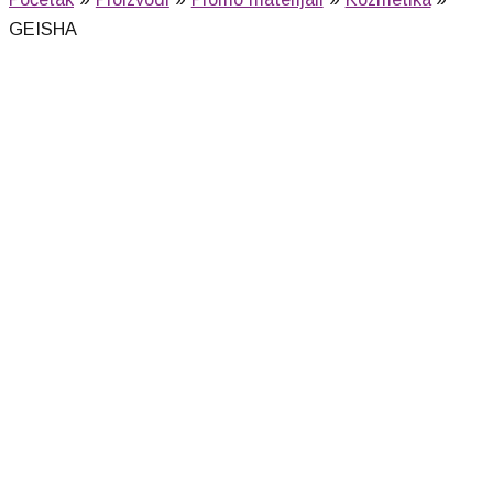
GEISHA
GEISHA (bež)
280,00
RSD
GEISHA (kelly green)
280,00
RSD