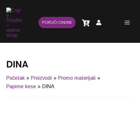
Pređi
Main
na
Men
sadržaj
PORUČI ONLINE
DINA
Početak
Proizvodi
Promo materijali
Papirne kese
DINA