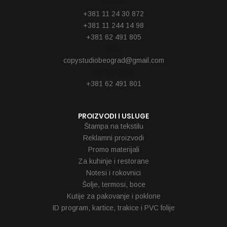
Telefoni
+381 11 24 30 872
+381 11 244 14 98
+381 62 491 805
Email
copystudiobeograd@gmail.com
Reklamacije
+381 62 491 801
PROIZVODI I USLUGE
Štampa na tekstilu
Reklamni proizvodi
Promo materijali
Za kuhinje i restorane
Notesi i rokovnici
Šolje, termosi, boce
Kutije za pakovanje i poklone
ID program, kartice, trakice i PVC folije