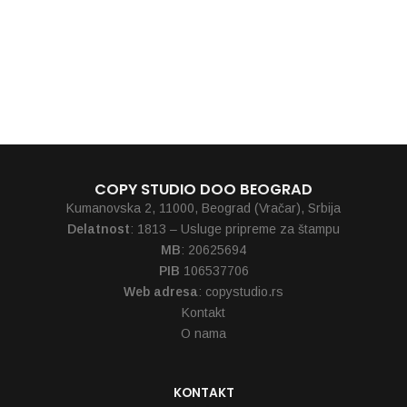
DINA (crna)
120,00
RSD
COPY STUDIO DOO BEOGRAD
Kumanovska 2, 11000, Beograd (Vračar), Srbija
Delatnost
: 1813 – Usluge pripreme za štampu
MB
: 20625694
PIB
106537706
Web adresa
: copystudio.rs
Kontakt
O nama
KONTAKT