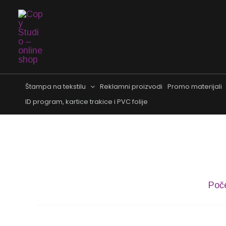
Pređi
na
sadržaj
Štampa na tekstilu
Reklamni proizvodi
Promo materijali
ID program, kartice trakice i PVC folije
Poč