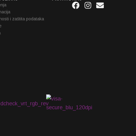
Facebook
Instagram
Envelope
enja
macija
tnosti i zaštita podataka
e
a