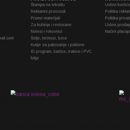
Štampa na tekstilu
Uslovi korišć
Reklamni proizvodi
Politika rekla
Promo materijali
Politika priva
Za kuhinje i restorane
Uslovi prodaj
Notesi i rokovnici
Načini plaćaj
ail.com
Šolje, termosi, boce
Kutije za pakovanje i poklone
ID program, kartice, trakice i PVC
folije
Sve cene su sa uračunatim PDV-om i nema skrivenih troškova.