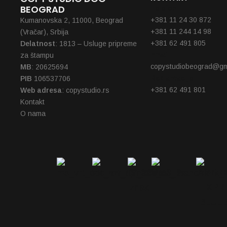
BEOGRAD
Telefoni
+381 11 24 30 872
Kumanovska 2, 11000, Beograd
+381 11 244 14 98
(Vračar), Srbija
+381 62 491 805
Delatnost
: 1813 – Usluge pripreme
Email
za štampu
copystudiobeograd@gm
MB
: 20625694
Reklamacije
PIB
106537706
+381 62 491 801
Web adresa
: copystudio.rs
Kontakt
O nama