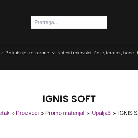
Pretraga
Za kuhinje i restorane
Notesi i rokovnici
Šolje, termosi, boce
IGNIS SOFT
etak
Proizvodi
Promo materijali
Upaljači
IGNIS 