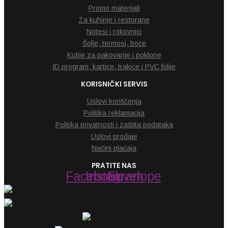
Promo materijali
Za kuhinje i restorane
Notesi i rokovnici
Šolje, termosi, boce
Kutije za pakovanje i poklone
ID program, kartice, trakice i PVC folije
KORISNIČKI SERVIS
Uslovi korišćenja
Politika reklamacija
Politika privatnosti i zaštita podataka
Uslovi prodaje
Načini plaćaja
PRATITE NAS
Facebook
Instagram
Envelope