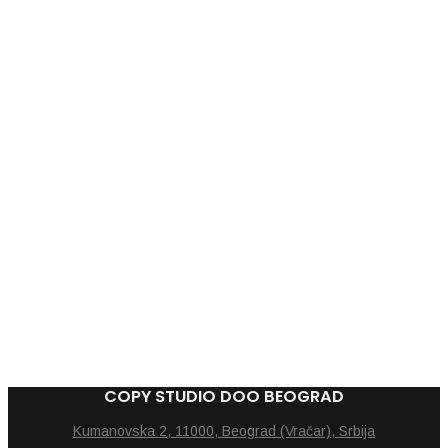
PIXI SOFT (plava)
115,00
RSD
PIXI SOFT (crni)
115,00
RSD
COPY STUDIO DOO BEOGRAD
Kumanovska 2, 11000, Beograd (Vračar), Srbija