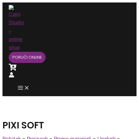
Main
Pređi
Menu
na
sadržaj
PORUČI ONLINE
PIXI SOFT
Početak
Proizvodi
Promo materijali
Upaljači