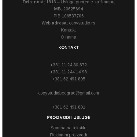
Delatnost
: 1813 – Usluge pripreme za štampu
MB
: 20625694
PIB
106537706
Web adresa
: copystudio.rs
Kontakt
O nama
KONTAKT
Telefoni
+381 11 24 30 872
+381 11 244 14 98
+381 62 491 805
Email
copystudiobeograd@gmail.com
Reklamacije
+381 62 491 801
PROIZVODI I USLUGE
Štampa na tekstilu
Reklamni proizvodi