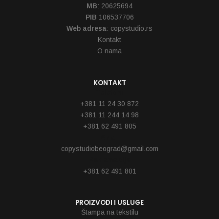
MB
: 20625694
PIB
106537706
Web adresa
: copystudio.rs
Kontakt
O nama
KONTAKT
Telefoni
+381 11 24 30 872
+381 11 244 14 98
+381 62 491 805
Email
copystudiobeograd@gmail.com
Reklamacije
+381 62 491 801
PROIZVODI I USLUGE
Štampa na tekstilu