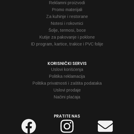
Reklamni proizvodi
Promo materijali
Za kuhinje i restorane
Notesi i rokovnici
Šolje, termosi, boce
Kutije za pakovanje i poklone
ID program, kartice, trakice i PVC folije
KORISNIČKI SERVIS
Uslovi korišćenja
Politika reklamacija
Politika privatnosti i zaštita podataka
Uslovi prodaje
Načini plaćaja
PRATITE NAS
Facebook
Instagram
Env