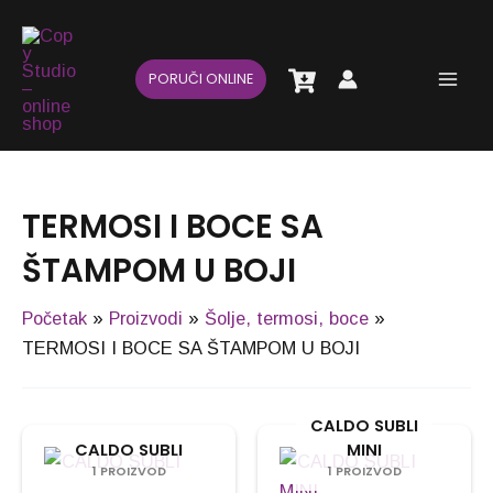
Pređi
Main
na
Men
sadržaj
PORUČI ONLINE
TERMOSI I BOCE SA
ŠTAMPOM U BOJI
Početak
Proizvodi
Šolje, termosi, boce
TERMOSI I BOCE SA ŠTAMPOM U BOJI
CALDO SUBLI
CALDO SUBLI
MINI
1 PROIZVOD
1 PROIZVOD