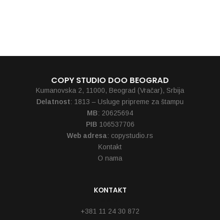
COPY STUDIO DOO BEOGRAD
Kumanovska 2, 11000, Beograd (Vračar), Srbija
Delatnost
: 1813 – Usluge pripreme za štampu
MB
: 20625694
PIB
106537706
Web adresa
: copystudio.rs
Kontakt
O nama
KONTAKT
Telefoni
+381 11 24 30 872