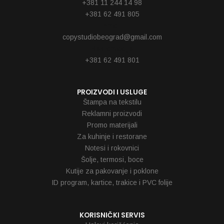
+381 11 244 14 98
+381 62 491 805
Email
copystudiobeograd@gmail.com
Reklamacije
+381 62 491 801
PROIZVODI I USLUGE
Štampa na tekstilu
Reklamni proizvodi
Promo materijali
Za kuhinje i restorane
Notesi i rokovnici
Šolje, termosi, boce
Kutije za pakovanje i poklone
ID program, kartice, trakice i PVC folije
KORISNIČKI SERVIS