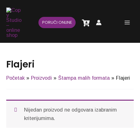
Pređi
Main
na
Men
sadržaj
PORUČI ONLINE
Flajeri
Početak
Proizvodi
Štampa malih formata
Flajeri
Nijedan proizvod ne odgovara izabranim
kriterijumima.