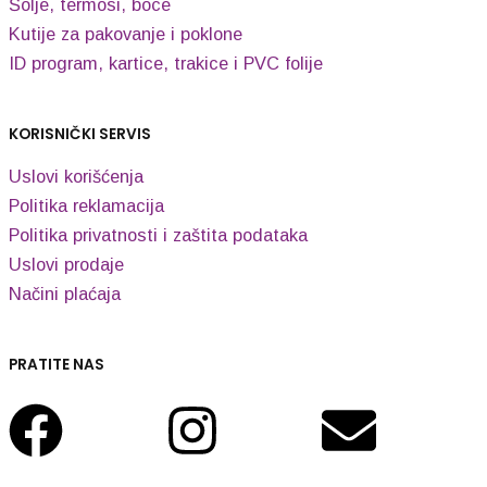
Šolje, termosi, boce
Kutije za pakovanje i poklone
ID program, kartice, trakice i PVC folije
KORISNIČKI SERVIS
Uslovi korišćenja
Politika reklamacija
Politika privatnosti i zaštita podataka
Uslovi prodaje
Načini plaćaja
PRATITE NAS
Facebook
Instagram
Enve