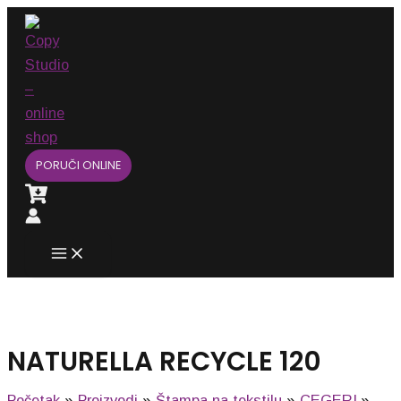
Main
Pređi
Menu
na
sadržaj
PORUČI ONLINE
NATURELLA RECYCLE 120
Početak
Proizvodi
Štampa na tekstilu
CEGERI