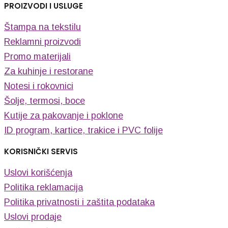
PROIZVODI I USLUGE
Štampa na tekstilu
Reklamni proizvodi
Promo materijali
Za kuhinje i restorane
Notesi i rokovnici
Šolje, termosi, boce
Kutije za pakovanje i poklone
ID program, kartice, trakice i PVC folije
KORISNIČKI SERVIS
Uslovi korišćenja
Politika reklamacija
Politika privatnosti i zaštita podataka
Uslovi prodaje