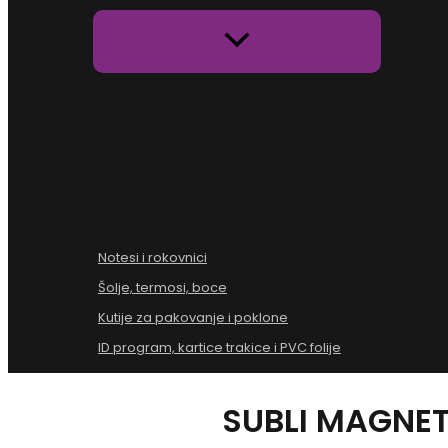
Notesi i rokovnici
Šolje, termosi, boce
Kutije za pakovanje i poklone
ID program, kartice trakice i PVC folije
SUBLI MAGNE