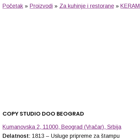
Početak
Proizvodi
Za kuhinje i restorane
KERAM
SUBLI MAGNET SQ
115,00
R
COPY STUDIO DOO BEOGRAD
Kumanovska 2, 11000, Beograd (Vračar), Srbija
Delatnost
: 1813 – Usluge pripreme za štampu