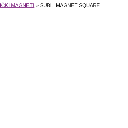
IČKI MAGNETI
SUBLI MAGNET SQUARE
UARE (bela)
SD