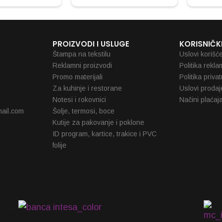
PROIZVODI I USLUGE
KORISNIČKI
Štampa na tekstilu
Uslovi korišć
Reklamni proizvodi
Politika rekla
Promo materijali
Politika priva
Za kuhinje i restorane
Uslovi prodaj
Notesi i rokovnici
Načini plaćaj
ail.com
Šolje, termosi, boce
Kutije za pakovanje i poklone
ID program, kartice, trakice i PVC
folije