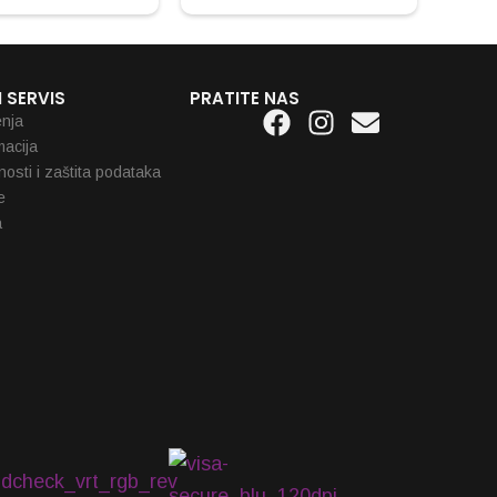
 SERVIS
PRATITE NAS
Facebook
Instagram
Envelope
enja
macija
tnosti i zaštita podataka
e
a