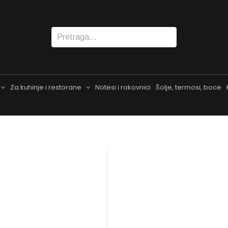
Pretraga
Za kuhinje i restorane
Notesi i rokovnici
Šolje, termosi, boce