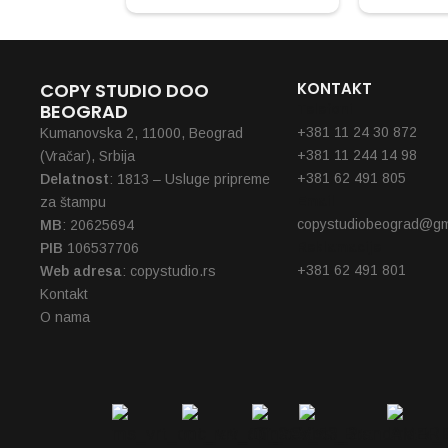
COPY STUDIO DOO
KONTAKT
BEOGRAD
Telefoni
+381 11 24 30 872
Kumanovska 2, 11000, Beograd
+381 11 244 14 98
(Vračar), Srbija
+381 62 491 805
Delatnost
: 1813 – Usluge pripreme
Email
za štampu
copystudiobeograd@gm
MB
: 20625694
Reklamacije
PIB
106537706
+381 62 491 801
Web adresa
: copystudio.rs
Kontakt
O nama