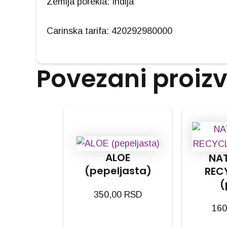
Zemlja porekla: Indija
Carinska tarifa: 420292980000
Povezani proiz
ALOE
NAT
(pepeljasta)
REC
(
350,00
RSD
160