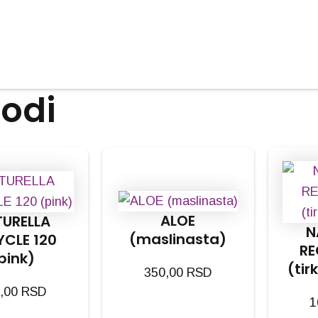
vodi
ALOE
URELLA
N
(maslinasta)
YCLE 120
RE
pink)
(tir
350,00
RSD
,00
RSD
1