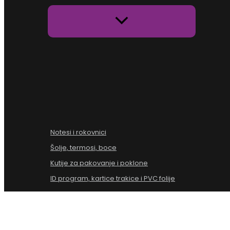
Notesi i rokovnici
Šolje, termosi, boce
Kutije za pakovanje i poklone
ID program, kartice trakice i PVC folije