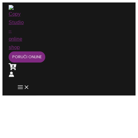
Main
Pređi
Menu
na
sadržaj
PORUČI ONLINE