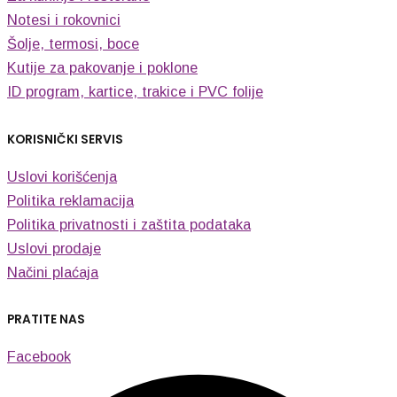
Notesi i rokovnici
Šolje, termosi, boce
Kutije za pakovanje i poklone
ID program, kartice, trakice i PVC folije
KORISNIČKI SERVIS
Uslovi korišćenja
Politika reklamacija
Politika privatnosti i zaštita podataka
Uslovi prodaje
Načini plaćaja
PRATITE NAS
Facebook