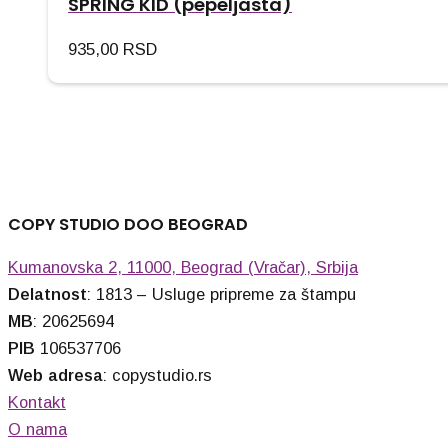
SPRING KID (pepeljasta)
935,00
RSD
COPY STUDIO DOO BEOGRAD
Kumanovska 2, 11000, Beograd (Vračar), Srbija
Delatnost
: 1813 – Usluge pripreme za štampu
MB
: 20625694
PIB
106537706
Web adresa
: copystudio.rs
Kontakt
O nama