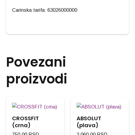
Carinska tarifa: 63026000000
Povezani
proizvodi
CROSSFIT
ABSOLUT
(crna)
(plava)
750,00
RSD
2.060,00
RSD