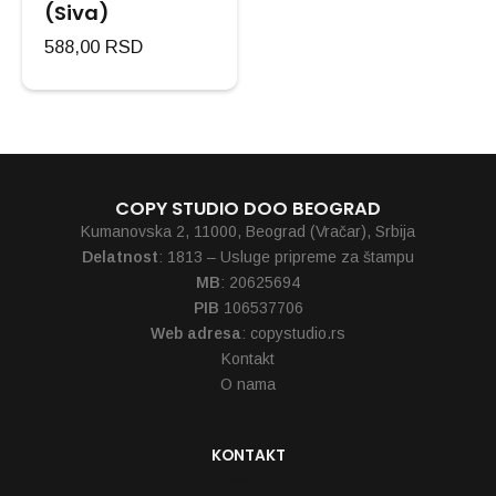
(Siva)
588,00
RSD
COPY STUDIO DOO BEOGRAD
Kumanovska 2, 11000, Beograd (Vračar), Srbija
Delatnost
: 1813 – Usluge pripreme za štampu
MB
: 20625694
PIB
106537706
Web adresa
: copystudio.rs
Kontakt
O nama
KONTAKT
Telefoni