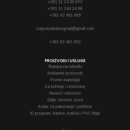
+381 11 24 30 872
+381 11 244 14 98
+381 62 491 805
Email
copystudiobeograd@gmail.com
Reklamacije
+381 62 491 801
PROIZVODI I USLUGE
Štampa na tekstilu
Reklamni proizvodi
Promo materijali
Za kuhinje i restorane
Notesi i rokovnici
Šolje, termosi, boce
Kutije za pakovanje i poklone
ID program, kartice, trakice i PVC folije