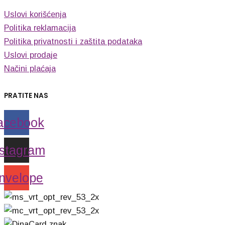
Uslovi korišćenja
Politika reklamacija
Politika privatnosti i zaštita podataka
Uslovi prodaje
Načini plaćaja
PRATITE NAS
acebook
nstagram
nvelope