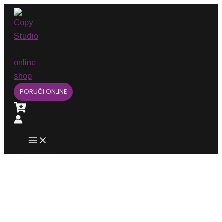
Main
Pređi
Menu
na
sadržaj
PORUČI ONLINE