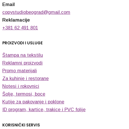
Email
copystudiobeograd@gmail.com
Reklamacije
+381 62 491 801
PROIZVODI I USLUGE
Štampa na tekstilu
Reklamni proizvodi
Promo materijali
Za kuhinje i restorane
Notesi i rokovnici
Šolje, termosi, boce
Kutije za pakovanje i poklone
ID program, kartice, trakice i PVC folije
KORISNIČKI SERVIS