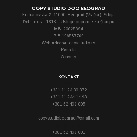
COPY STUDIO DOO BEOGRAD
Kumanovska 2, 11000, Beograd (Vračar), Srbija
Delatnost
: 1813 – Usluge pripreme za štampu
MB
: 20625694
PIB
106537706
Web adresa
: copystudio.rs
Kontakt
O nama
KONTAKT
Telefoni
+381 11 24 30 872
+381 11 244 14 98
+381 62 491 805
Email
copystudiobeograd@gmail.com
Reklamacije
+381 62 491 801