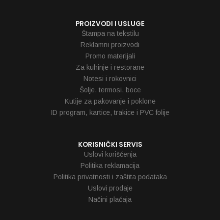
PROIZVODI I USLUGE
Štampa na tekstilu
Reklamni proizvodi
Promo materijali
Za kuhinje i restorane
Notesi i rokovnici
Šolje, termosi, boce
Kutije za pakovanje i poklone
ID program, kartice, trakice i PVC folije
KORISNIČKI SERVIS
Uslovi korišćenja
Politika reklamacija
Politika privatnosti i zaštita podataka
Uslovi prodaje
Načini plaćaja