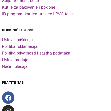
Šolje, termosi, boce
Kutije za pakovanje i poklone
ID program, kartice, trakice i PVC folije
KORISNIČKI SERVIS
Uslovi korišćenja
Politika reklamacija
Politika privatnosti i zaštita podataka
Uslovi prodaje
Načini plaćaja
PRATITE NAS
Facebook
Instagram
Envelope