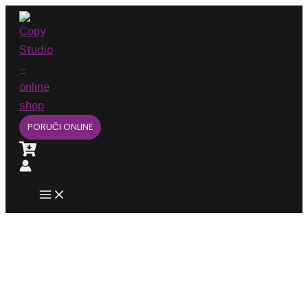
Main
Pređi
Menu
na
sadržaj
PORUČI ONLINE