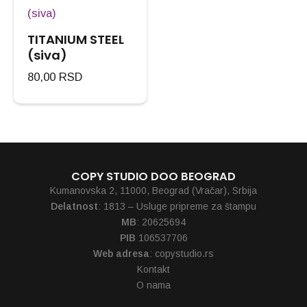
TITANIUM STEEL
(siva)
80,00
RSD
COPY STUDIO DOO BEOGRAD
Kumanovska 2, 11000, Beograd (Vračar), Srbija
Delatnost
: 1813 – Usluge pripreme za štampu
MB
: 20625694
PIB
106537706
Web adresa
: copystudio.rs
Kontakt
O nama