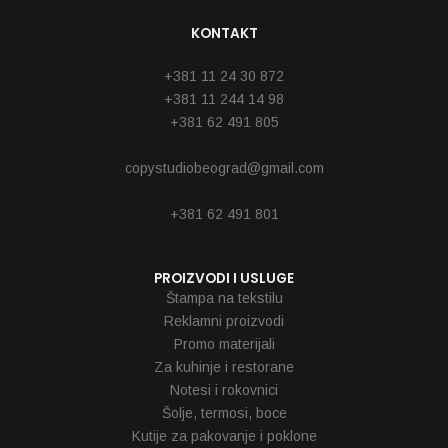
KONTAKT
Telefoni
+381 11 24 30 872
+381 11 244 14 98
+381 62 491 805
Email
copystudiobeograd@gmail.com
Reklamacije
+381 62 491 801
PROIZVODI I USLUGE
Štampa na tekstilu
Reklamni proizvodi
Promo materijali
Za kuhinje i restorane
Notesi i rokovnici
Šolje, termosi, boce
Kutije za pakovanje i poklone