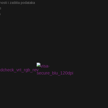
tnosti i zaštita podataka
e
a