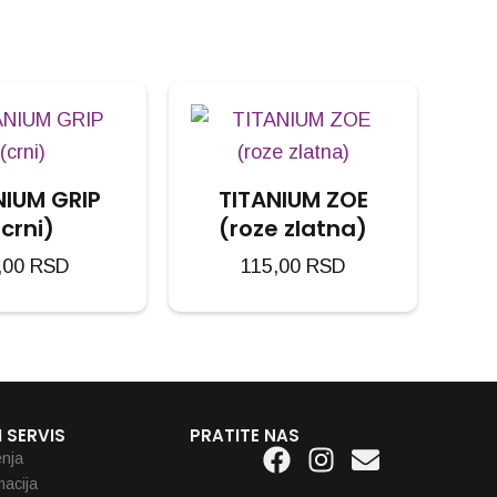
NIUM GRIP
TITANIUM ZOE
(crni)
(roze zlatna)
,00
RSD
115,00
RSD
 SERVIS
PRATITE NAS
Facebook
Instagram
Envelope
enja
macija