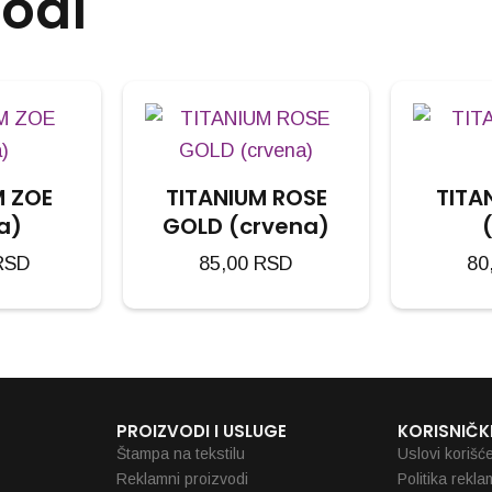
vodi
M ZOE
TITANIUM ROSE
TITA
a)
GOLD (crvena)
RSD
85,00
RSD
80
PROIZVODI I USLUGE
KORISNIČKI
Štampa na tekstilu
Uslovi korišć
Reklamni proizvodi
Politika rekla