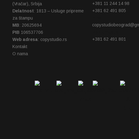
+381 11 244 14 98
(Vračar), Srbija
+381 62 491 805
Delatnost
: 1813 – Usluge pripreme
Email
za štampu
copystudiobeograd@gm
MB
: 20625694
Reklamacije
PIB
106537706
+381 62 491 801
Web adresa
: copystudio.rs
Kontakt
O nama