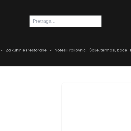
Pretraga
Za kuhinje i restorane
Notesi i rokovnici
Šolje, termosi, boce