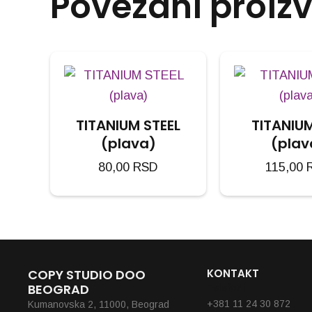
Povezani proiz
TITANIUM STEEL
TITANIU
(plava)
(plav
80,00
RSD
115,00
COPY STUDIO DOO
KONTAKT
BEOGRAD
Telefoni
+381 11 24 30 872
Kumanovska 2, 11000, Beograd