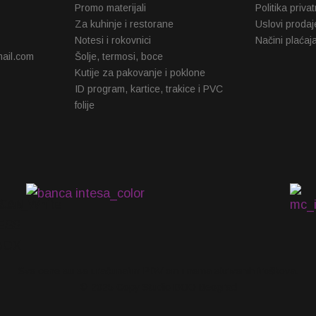
Promo materijali
Politika priva
Za kuhinje i restorane
Uslovi prodaj
Notesi i rokovnici
Načini plaćaj
ail.com
Šolje, termosi, boce
Kutije za pakovanje i poklone
ID program, kartice, trakice i PVC
folije
Sve cene su sa uračunatim PDV-om i nema skrivenih troškova.
© 2025 Copy Studio DOO Beograd