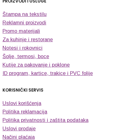
PROIZVODI I USLUGE
Štampa na tekstilu
Reklamni proizvodi
Promo materijali
Za kuhinje i restorane
Notesi i rokovnici
Šolje, termosi, boce
Kutije za pakovanje i poklone
ID program, kartice, trakice i PVC folije
KORISNIČKI SERVIS
Uslovi korišćenja
Politika reklamacija
Politika privatnosti i zaštita podataka
Uslovi prodaje
Načini plaćaja