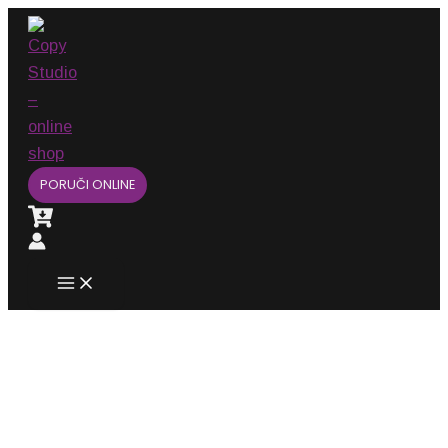
Main
Pređi
Menu
na
sadržaj
PORUČI ONLINE