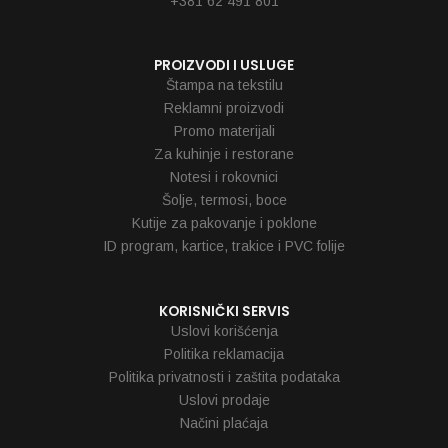
+381 62 491 801
PROIZVODI I USLUGE
Štampa na tekstilu
Reklamni proizvodi
Promo materijali
Za kuhinje i restorane
Notesi i rokovnici
Šolje, termosi, boce
Kutije za pakovanje i poklone
ID program, kartice, trakice i PVC folije
KORISNIČKI SERVIS
Uslovi korišćenja
Politika reklamacija
Politika privatnosti i zaštita podataka
Uslovi prodaje
Načini plaćaja