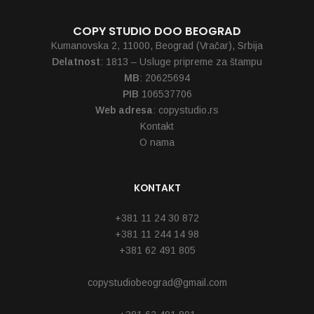
COPY STUDIO DOO BEOGRAD
Kumanovska 2, 11000, Beograd (Vračar), Srbija
Delatnost
: 1813 – Usluge pripreme za štampu
MB
: 20625694
PIB
106537706
Web adresa
: copystudio.rs
Kontakt
O nama
KONTAKT
Telefoni
+381 11 24 30 872
+381 11 244 14 98
+381 62 491 805
Email
copystudiobeograd@gmail.com
Reklamacije