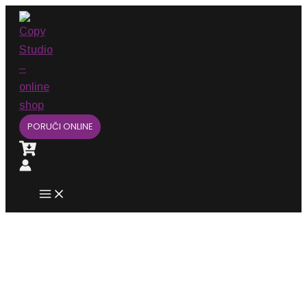
Main
Pređi
Menu
na
sadržaj
PORUČI ONLINE