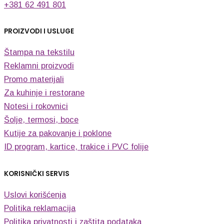
+381 62 491 801
PROIZVODI I USLUGE
Štampa na tekstilu
Reklamni proizvodi
Promo materijali
Za kuhinje i restorane
Notesi i rokovnici
Šolje, termosi, boce
Kutije za pakovanje i poklone
ID program, kartice, trakice i PVC folije
KORISNIČKI SERVIS
Uslovi korišćenja
Politika reklamacija
Politika privatnosti i zaštita podataka