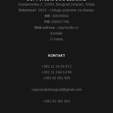
Kumanovska 2, 11000, Beograd (Vračar), Srbija
Delatnost
: 1813 – Usluge pripreme za štampu
MB
: 20625694
PIB
106537706
Web adresa
: copystudio.rs
Kontakt
O nama
KONTAKT
Telefoni
+381 11 24 30 872
+381 11 244 14 98
+381 62 491 805
Email
copystudiobeograd@gmail.com
Reklamacije
+381 62 491 801