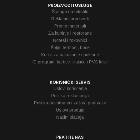
PROIZVODI I USLUGE
Štampa na tekstilu
Reklamni proizvodi
Promo materijali
Za kuhinje i restorane
Notesi i rokovnici
Šolje, termosi, boce
Kutije za pakovanje i poklone
ID program, kartice, trakice i PVC folije
KORISNIČKI SERVIS
Uslovi korišćenja
Politika reklamacija
Politika privatnosti i zaštita podataka
Uslovi prodaje
Načini plaćaja
PRATITE NAS