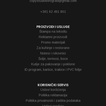
copystudiobeograd@gmail.com
Reklamacije
+381 62 491 801
PROIZVODI I USLUGE
Štampa na tekstilu
Reklamni proizvodi
Promo materijali
Za kuhinje i restorane
Notesi i rokovnici
Šolje, termosi, boce
Kutije za pakovanje i poklone
ID program, kartice, trakice i PVC folije
KORISNIČKI SERVIS
Uslovi korišćenja
Politika reklamacija
Politika privatnosti i zaštita podataka
Uslovi prodaje