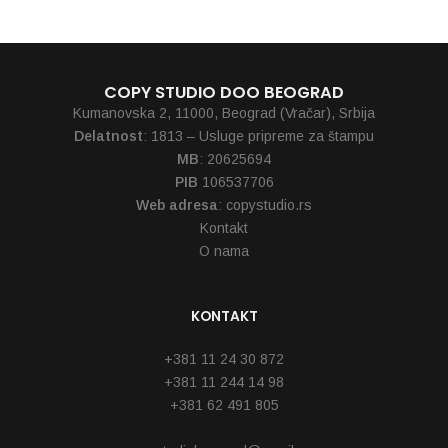
COPY STUDIO DOO BEOGRAD
Kumanovska 2, 11000, Beograd (Vračar), Srbija
Delatnost
: 1813 – Usluge pripreme za štampu
MB
: 20625694
PIB
106537706
Web adresa
: copystudio.rs
Kontakt
O nama
KONTAKT
Telefoni
+381 11 24 30 872
+381 11 244 14 98
+381 62 491 805
Email