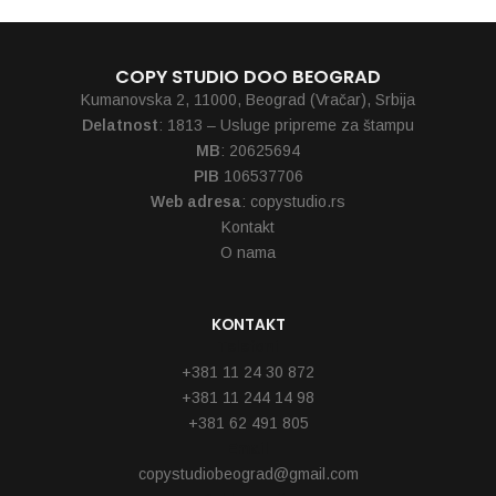
COPY STUDIO DOO BEOGRAD
Kumanovska 2, 11000, Beograd (Vračar), Srbija
Delatnost
: 1813 – Usluge pripreme za štampu
MB
: 20625694
PIB
106537706
Web adresa
: copystudio.rs
Kontakt
O nama
KONTAKT
Telefoni
+381 11 24 30 872
+381 11 244 14 98
+381 62 491 805
Email
copystudiobeograd@gmail.com