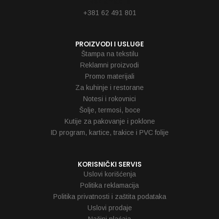
Reklamacije
+381 62 491 801
PROIZVODI I USLUGE
Štampa na tekstilu
Reklamni proizvodi
Promo materijali
Za kuhinje i restorane
Notesi i rokovnici
Šolje, termosi, boce
Kutije za pakovanje i poklone
ID program, kartice, trakice i PVC folije
KORISNIČKI SERVIS
Uslovi korišćenja
Politika reklamacija
Politika privatnosti i zaštita podataka
Uslovi prodaje
Načini plaćaja