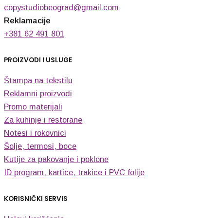
copystudiobeograd@gmail.com
Reklamacije
+381 62 491 801
PROIZVODI I USLUGE
Štampa na tekstilu
Reklamni proizvodi
Promo materijali
Za kuhinje i restorane
Notesi i rokovnici
Šolje, termosi, boce
Kutije za pakovanje i poklone
ID program, kartice, trakice i PVC folije
KORISNIČKI SERVIS