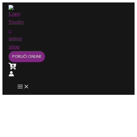
Main
Pređi
Menu
na
sadržaj
PORUČI ONLINE