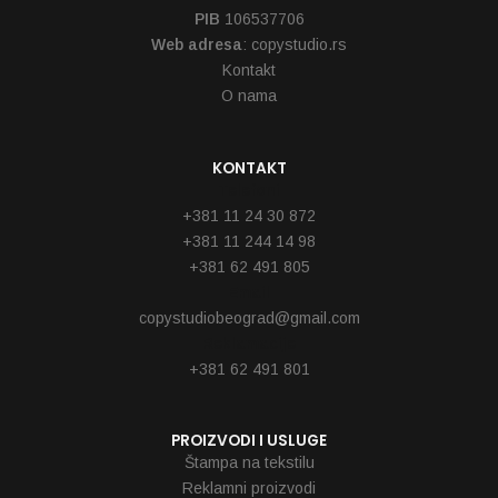
PIB
106537706
Web adresa
: copystudio.rs
Kontakt
O nama
KONTAKT
Telefoni
+381 11 24 30 872
+381 11 244 14 98
+381 62 491 805
Email
copystudiobeograd@gmail.com
Reklamacije
+381 62 491 801
PROIZVODI I USLUGE
Štampa na tekstilu
Reklamni proizvodi