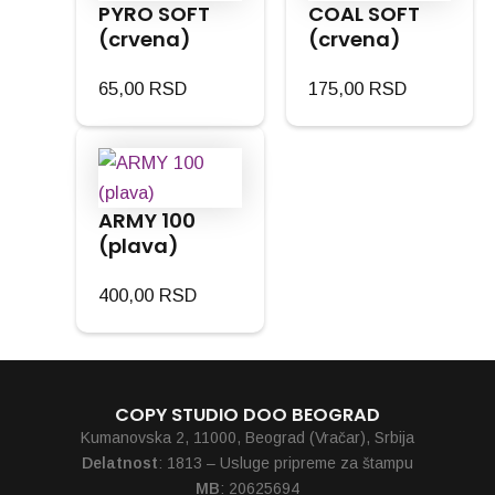
PYRO SOFT
COAL SOFT
(crvena)
(crvena)
65,00
RSD
175,00
RSD
ARMY 100
(plava)
400,00
RSD
COPY STUDIO DOO BEOGRAD
Kumanovska 2, 11000, Beograd (Vračar), Srbija
Delatnost
: 1813 – Usluge pripreme za štampu
MB
: 20625694