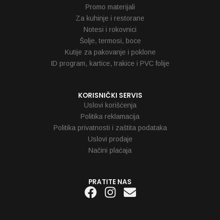
Promo materijali
Za kuhinje i restorane
Notesi i rokovnici
Šolje, termosi, boce
Kutije za pakovanje i poklone
ID program, kartice, trakice i PVC folije
KORISNIČKI SERVIS
Uslovi korišćenja
Politika reklamacija
Politika privatnosti i zaštita podataka
Uslovi prodaje
Načini plaćaja
PRATITE NAS
Facebook
Instagram
Envelope