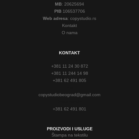
MB
: 20625694
PIB
106537706
Web adresa
: copystudio.rs
Kontakt
O nama
KONTAKT
Telefoni
+381 11 24 30 872
+381 11 244 14 98
+381 62 491 805
Email
copystudiobeograd@gmail.com
Reklamacije
+381 62 491 801
PROIZVODI I USLUGE
Štampa na tekstilu