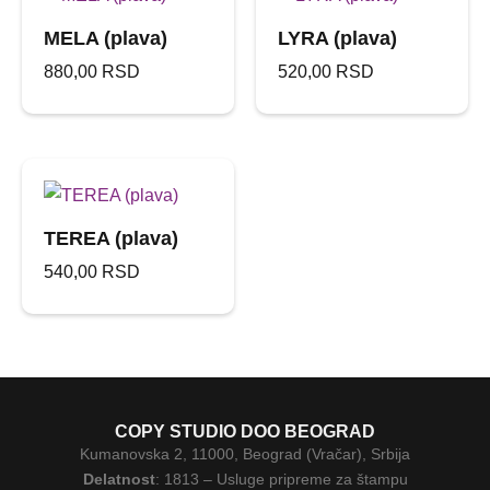
MELA (plava)
LYRA (plava)
880,00
RSD
520,00
RSD
TEREA (plava)
540,00
RSD
COPY STUDIO DOO BEOGRAD
Kumanovska 2, 11000, Beograd (Vračar), Srbija
Delatnost
: 1813 – Usluge pripreme za štampu