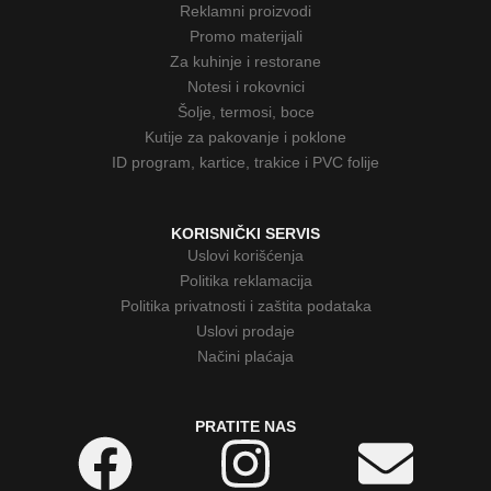
Reklamni proizvodi
Promo materijali
Za kuhinje i restorane
Notesi i rokovnici
Šolje, termosi, boce
Kutije za pakovanje i poklone
ID program, kartice, trakice i PVC folije
KORISNIČKI SERVIS
Uslovi korišćenja
Politika reklamacija
Politika privatnosti i zaštita podataka
Uslovi prodaje
Načini plaćaja
PRATITE NAS
Facebook
Instagram
Env