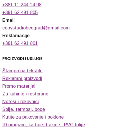
+381 11 244 14 98
+381 62 491 805
Email
copystudiobeograd@gmail.com
Reklamacije
+381 62 491 801
PROIZVODI I USLUGE
Štampa na tekstilu
Reklamni proizvodi
Promo materijali
Za kuhinje i restorane
Notesi i rokovnici
Šolje, termosi, boce
Kutije za pakovanje i poklone
ID program, kartice, trakice i PVC folije