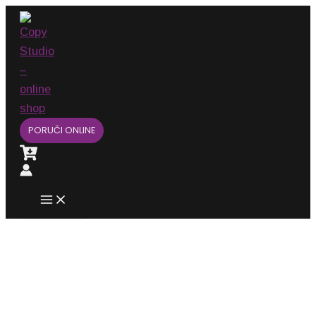
Main
Pređi
Menu
na
sadržaj
PORUČI ONLINE