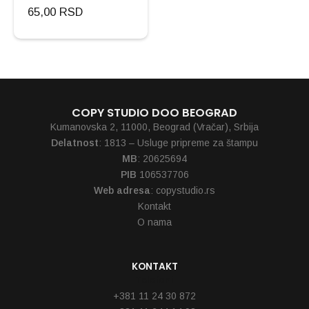
65,00
RSD
COPY STUDIO DOO BEOGRAD
Kumanovska 2, 11000, Beograd (Vračar), Srbija
Delatnost
: 1813 – Usluge pripreme za štampu
MB
: 20625694
PIB
106537706
Web adresa
: copystudio.rs
Kontakt
O nama
KONTAKT
Telefoni
+381 11 24 30 872