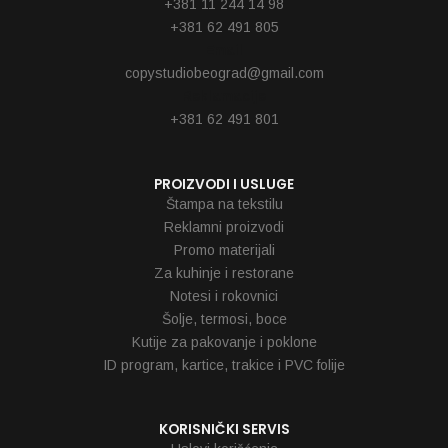
+381 11 244 14 98
+381 62 491 805
Email
copystudiobeograd@gmail.com
Reklamacije
+381 62 491 801
PROIZVODI I USLUGE
Štampa na tekstilu
Reklamni proizvodi
Promo materijali
Za kuhinje i restorane
Notesi i rokovnici
Šolje, termosi, boce
Kutije za pakovanje i poklone
ID program, kartice, trakice i PVC folije
KORISNIČKI SERVIS