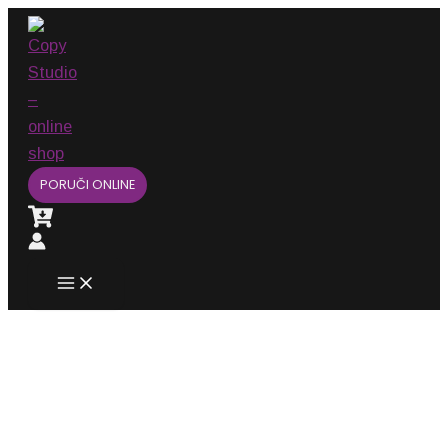
Main
Pređi
Menu
na
sadržaj
PORUČI ONLINE