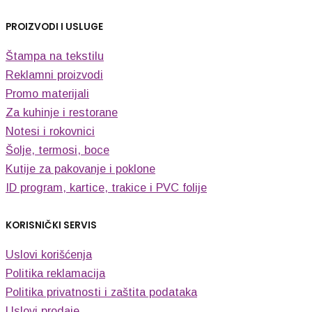
PROIZVODI I USLUGE
Štampa na tekstilu
Reklamni proizvodi
Promo materijali
Za kuhinje i restorane
Notesi i rokovnici
Šolje, termosi, boce
Kutije za pakovanje i poklone
ID program, kartice, trakice i PVC folije
KORISNIČKI SERVIS
Uslovi korišćenja
Politika reklamacija
Politika privatnosti i zaštita podataka
Uslovi prodaje