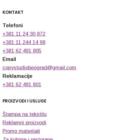
KONTAKT
Telefoni
+381 11 24 30 872
+381 11 244 14 98
+381 62 491 805
Email
copystudiobeograd@gmail.com
Reklamacije
+381 62 491 801
PROIZVODI I USLUGE
Štampa na tekstilu
Reklamni proizvodi
Promo materijali
Za kuhinje i restorane