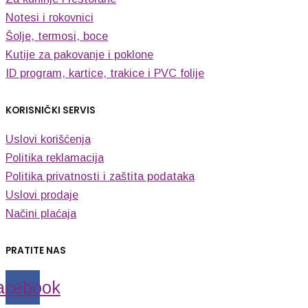
Notesi i rokovnici
Šolje, termosi, boce
Kutije za pakovanje i poklone
ID program, kartice, trakice i PVC folije
KORISNIČKI SERVIS
Uslovi korišćenja
Politika reklamacija
Politika privatnosti i zaštita podataka
Uslovi prodaje
Načini plaćaja
PRATITE NAS
acebook