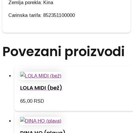
Zemlja porekla: Kina
Carinska tarifa: 852351100000
Povezani proizvodi
LOLA MIDI (bež)
65,00
RSD
DINA HO (plava)