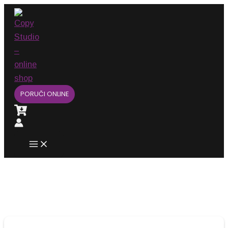
Main
Pređi
Menu
na
sadržaj
PORUČI ONLINE