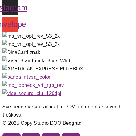
nstagram
nvelope
Sve cene su sa uračunatim PDV-om i nema skrivenih
troškova.
© 2025 Copy Studio DOO Beograd