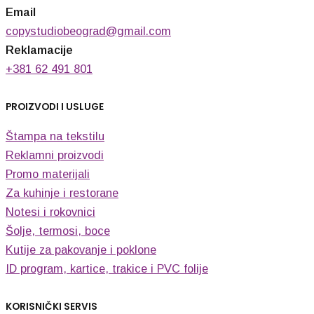
Email
copystudiobeograd@gmail.com
Reklamacije
+381 62 491 801
PROIZVODI I USLUGE
Štampa na tekstilu
Reklamni proizvodi
Promo materijali
Za kuhinje i restorane
Notesi i rokovnici
Šolje, termosi, boce
Kutije za pakovanje i poklone
ID program, kartice, trakice i PVC folije
KORISNIČKI SERVIS