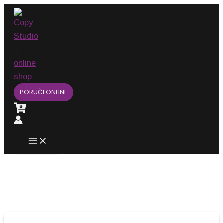
Main
Pređi
Menu
na
sadržaj
PORUČI ONLINE