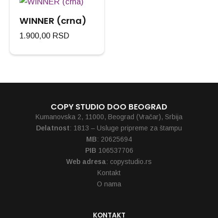
WINNER (crna)
1.900,00
RSD
COPY STUDIO DOO BEOGRAD
Kumanovska 2, 11000, Beograd (Vračar), Srbija
Delatnost
: 1813 – Usluge pripreme za štampu
MB
: 20625694
PIB
106537706
Web adresa
: copystudio.rs
Kontakt
O nama
KONTAKT