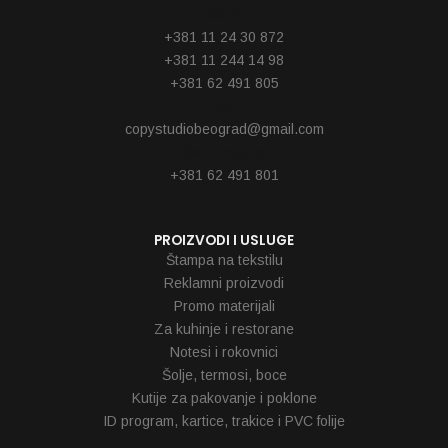
Telefoni
+381 11 24 30 872
+381 11 244 14 98
+381 62 491 805
Email
copystudiobeograd@gmail.com
Reklamacije
+381 62 491 801
PROIZVODI I USLUGE
Štampa na tekstilu
Reklamni proizvodi
Promo materijali
Za kuhinje i restorane
Notesi i rokovnici
Šolje, termosi, boce
Kutije za pakovanje i poklone
ID program, kartice, trakice i PVC folije