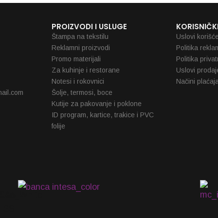
PROIZVODI I USLUGE
KORISNIČKI
Štampa na tekstilu
Uslovi korišć
Reklamni proizvodi
Politika rekla
Promo materijali
Politika priva
Za kuhinje i restorane
Uslovi prodaj
Notesi i rokovnici
Načini plaćaj
ail.com
Šolje, termosi, boce
Kutije za pakovanje i poklone
ID program, kartice, trakice i PVC
folije