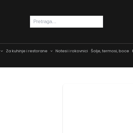
Pretraga
Za kuhinje i restorane
Notesi i rokovnici
Šolje, termosi, boce