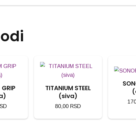
vodi
SON
 GRIP
TITANIUM STEEL
(
a)
(siva)
17
SD
80,00
RSD