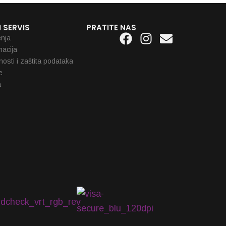
 SERVIS
PRATITE NAS
Facebook
Instagram
Envelope
enja
macija
tnosti i zaštita podataka
e
a