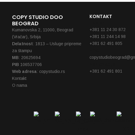
COPY STUDIO DOO
KONTAKT
BEOGRAD
Telefoni
+381 11 24 30 872
Kumanovska 2, 11000, Beograd
+381 11 244 14 98
(Vračar), Srbija
+381 62 491 805
Delatnost
: 1813 – Usluge pripreme
Email
za štampu
copystudiobeograd@gm
MB
: 20625694
Reklamacije
PIB
106537706
+381 62 491 801
Web adresa
: copystudio.rs
Kontakt
O nama