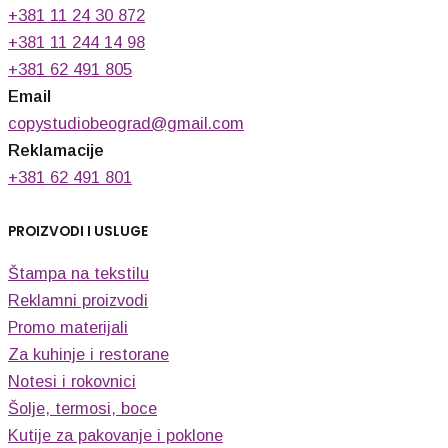
+381 11 24 30 872
+381 11 244 14 98
+381 62 491 805
Email
copystudiobeograd@gmail.com
Reklamacije
+381 62 491 801
PROIZVODI I USLUGE
Štampa na tekstilu
Reklamni proizvodi
Promo materijali
Za kuhinje i restorane
Notesi i rokovnici
Šolje, termosi, boce
Kutije za pakovanje i poklone