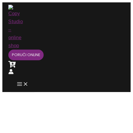
Main
Pređi
Menu
na
sadržaj
PORUČI ONLINE