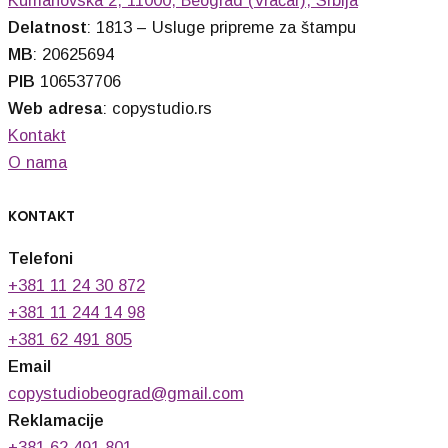
Delatnost
: 1813 – Usluge pripreme za štampu
MB
: 20625694
PIB
106537706
Web adresa
: copystudio.rs
Kontakt
O nama
KONTAKT
Telefoni
+381 11 24 30 872
+381 11 244 14 98
+381 62 491 805
Email
copystudiobeograd@gmail.com
Reklamacije
+381 62 491 801