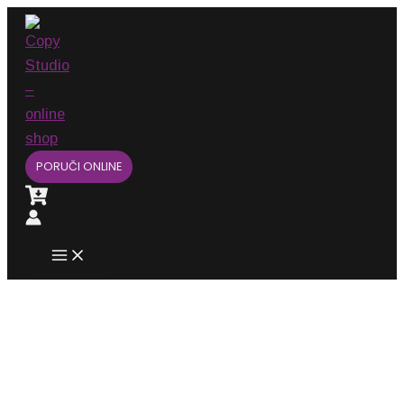
Main
Pređi
Menu
na
sadržaj
PORUČI ONLINE