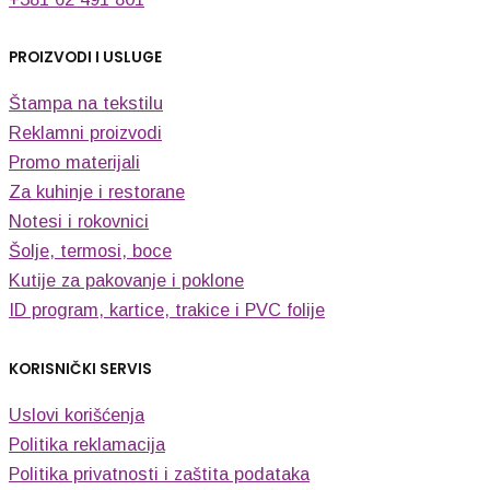
PROIZVODI I USLUGE
Štampa na tekstilu
Reklamni proizvodi
Promo materijali
Za kuhinje i restorane
Notesi i rokovnici
Šolje, termosi, boce
Kutije za pakovanje i poklone
ID program, kartice, trakice i PVC folije
KORISNIČKI SERVIS
Uslovi korišćenja
Politika reklamacija
Politika privatnosti i zaštita podataka