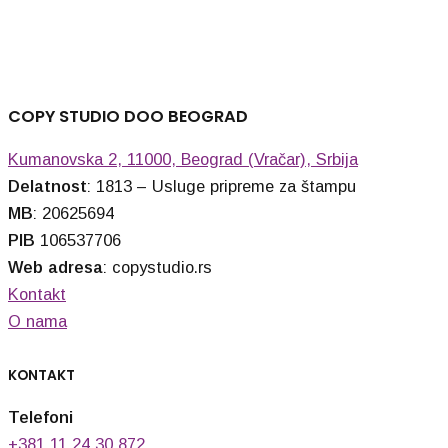
COPY STUDIO DOO BEOGRAD
Kumanovska 2, 11000, Beograd (Vračar), Srbija
Delatnost
: 1813 – Usluge pripreme za štampu
MB
: 20625694
PIB
106537706
Web adresa
: copystudio.rs
Kontakt
O nama
KONTAKT
Telefoni
+381 11 24 30 872