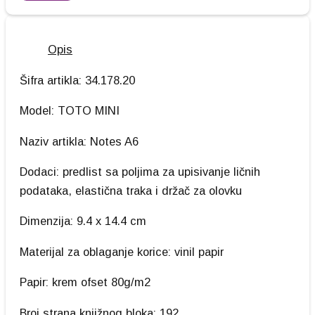
Opis
Šifra artikla: 34.178.20
Model: TOTO MINI
Naziv artikla: Notes A6
Dodaci: predlist sa poljima za upisivanje ličnih
podataka, elastična traka i držač za olovku
Dimenzija: 9.4 x 14.4 cm
Materijal za oblaganje korice: vinil papir
Papir: krem ofset 80g/m2
Broj strana knjižnog bloka: 192