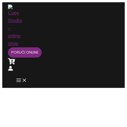
Main
Pređi
Menu
na
sadržaj
PORUČI ONLINE