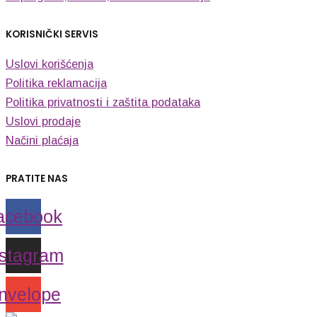
KORISNIČKI SERVIS
Uslovi korišćenja
Politika reklamacija
Politika privatnosti i zaštita podataka
Uslovi prodaje
Načini plaćaja
PRATITE NAS
acebook
nstagram
nvelope