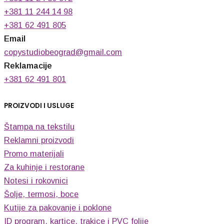
+381 11 244 14 98
+381 62 491 805
Email
copystudiobeograd@gmail.com
Reklamacije
+381 62 491 801
PROIZVODI I USLUGE
Štampa na tekstilu
Reklamni proizvodi
Promo materijali
Za kuhinje i restorane
Notesi i rokovnici
Šolje, termosi, boce
Kutije za pakovanje i poklone
ID program, kartice, trakice i PVC folije