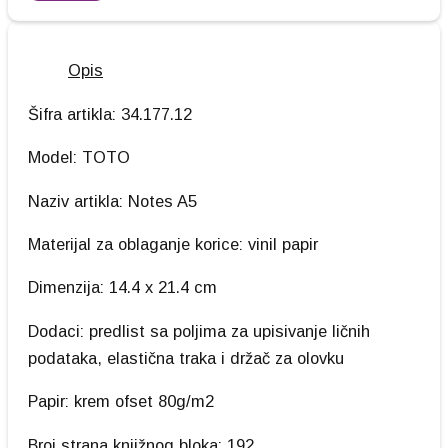
Opis
Šifra artikla: 34.177.12
Model: TOTO
Naziv artikla: Notes A5
Materijal za oblaganje korice: vinil papir
Dimenzija: 14.4 x 21.4 cm
Dodaci: predlist sa poljima za upisivanje ličnih
podataka, elastična traka i držač za olovku
Papir: krem ofset 80g/m2
Broj strana knjižnog bloka: 192