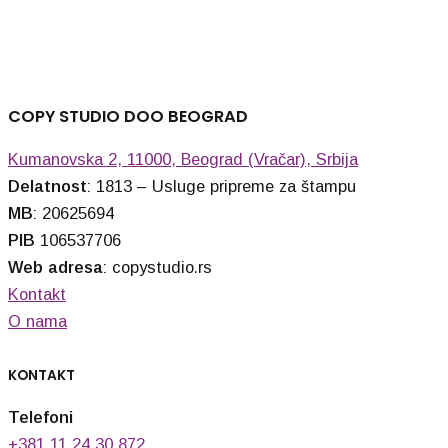
COPY STUDIO DOO BEOGRAD
Kumanovska 2, 11000, Beograd (Vračar), Srbija
Delatnost
: 1813 – Usluge pripreme za štampu
MB
: 20625694
PIB
106537706
Web adresa
: copystudio.rs
Kontakt
O nama
KONTAKT
Telefoni
+381 11 24 30 872