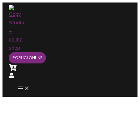
Main
Pređi
Menu
na
sadržaj
PORUČI ONLINE