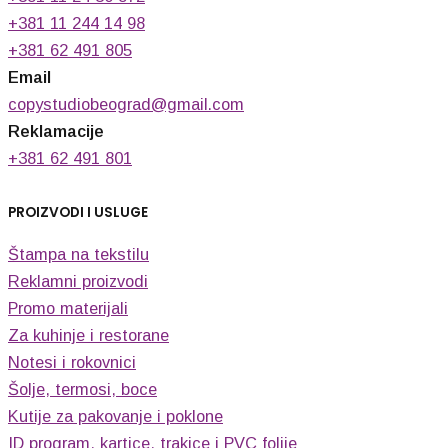
+381 11 244 14 98
+381 62 491 805
Email
copystudiobeograd@gmail.com
Reklamacije
+381 62 491 801
PROIZVODI I USLUGE
Štampa na tekstilu
Reklamni proizvodi
Promo materijali
Za kuhinje i restorane
Notesi i rokovnici
Šolje, termosi, boce
Kutije za pakovanje i poklone
ID program, kartice, trakice i PVC folije