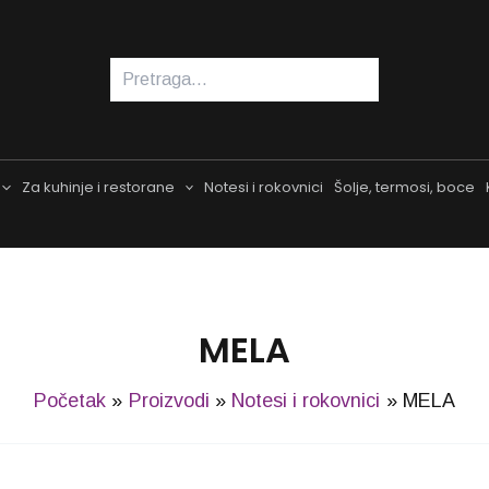
Pretraga
Za kuhinje i restorane
Notesi i rokovnici
Šolje, termosi, boce
MELA
Početak
Proizvodi
Notesi i rokovnici
MELA