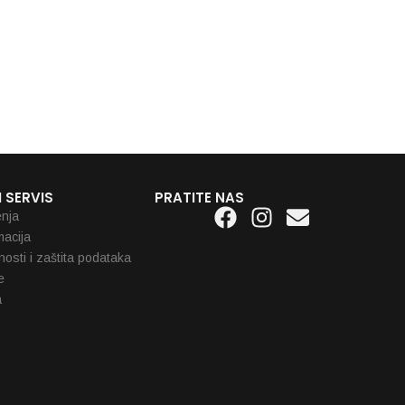
 SERVIS
PRATITE NAS
Facebook
Instagram
Envelope
enja
macija
tnosti i zaštita podataka
e
a