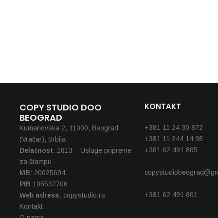
880,00
COPY STUDIO DOO
KONTAKT
BEOGRAD
Telefoni
+381 11 24 30 872
Kumanovska 2, 11000, Beograd
+381 11 244 14 98
(Vračar), Srbija
+381 62 491 805
Delatnost
: 1813 – Usluge pripreme
Email
za štampu
copystudiobeograd@gm
MB
: 20625694
Reklamacije
PIB
106537706
+381 62 491 801
Web adresa
: copystudio.rs
Kontakt
O nama