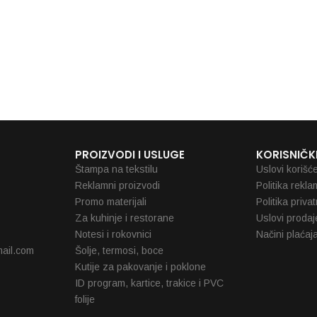
RSD
PROIZVODI I USLUGE
KORISNIČKI
Štampa na tekstilu
Uslovi korišć
Reklamni proizvodi
Politika rekla
Promo materijali
Politika priva
Za kuhinje i restorane
Uslovi prodaj
Notesi i rokovnici
Načini plaćaj
ail.com
Šolje, termosi, boce
Kutije za pakovanje i poklone
ID program, kartice, trakice i PVC
folije