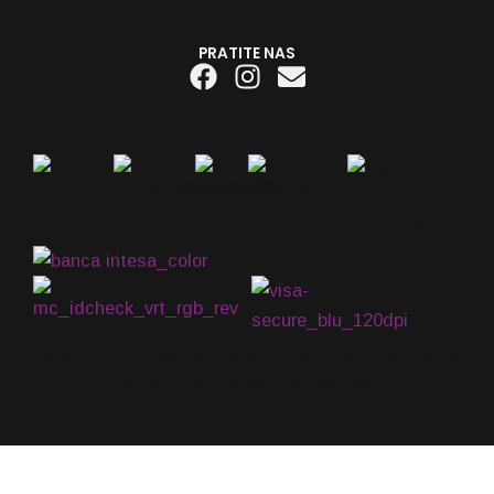
PRATITE NAS
Facebook
Instagram
Envelope
Sve cene su sa uračunatim PDV-om i nema skrivenih troškova.
© 2025 Copy Studio DOO Beograd