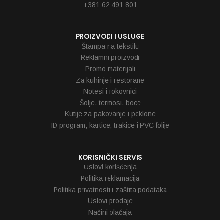
+381 62 491 801
PROIZVODI I USLUGE
Štampa na tekstilu
Reklamni proizvodi
Promo materijali
Za kuhinje i restorane
Notesi i rokovnici
Šolje, termosi, boce
Kutije za pakovanje i poklone
ID program, kartice, trakice i PVC folije
KORISNIČKI SERVIS
Uslovi korišćenja
Politika reklamacija
Politika privatnosti i zaštita podataka
Uslovi prodaje
Načini plaćaja