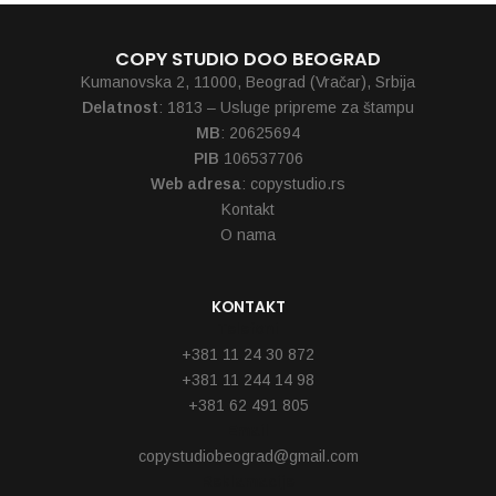
COPY STUDIO DOO BEOGRAD
Kumanovska 2, 11000, Beograd (Vračar), Srbija
Delatnost
: 1813 – Usluge pripreme za štampu
MB
: 20625694
PIB
106537706
Web adresa
: copystudio.rs
Kontakt
O nama
KONTAKT
Telefoni
+381 11 24 30 872
+381 11 244 14 98
+381 62 491 805
Email
copystudiobeograd@gmail.com
Reklamacije