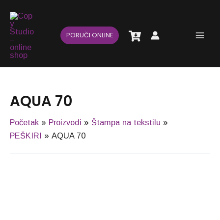
Pređi
Main
na
Men
sadržaj
PORUČI ONLINE
AQUA 70
Početak
Proizvodi
Štampa na tekstilu
PEŠKIRI
AQUA 70