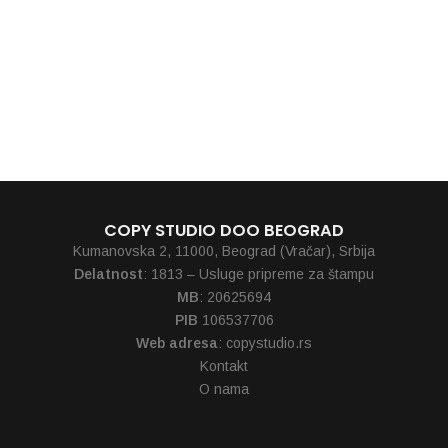
TRIGGER (crna)
520,00
RSD
COPY STUDIO DOO BEOGRAD
Kumanovska 2, 11000, Beograd (Vračar), Srbija
Delatnost
: 1813 – Usluge pripreme za štampu
MB
: 20625694
PIB
106537706
Web adresa
: copystudio.rs
Kontakt
O nama