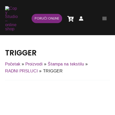
Pređi
Main
na
Men
sadržaj
PORUČI ONLINE
TRIGGER
Početak
Proizvodi
Štampa na tekstilu
RADNI PRSLUCI
TRIGGER