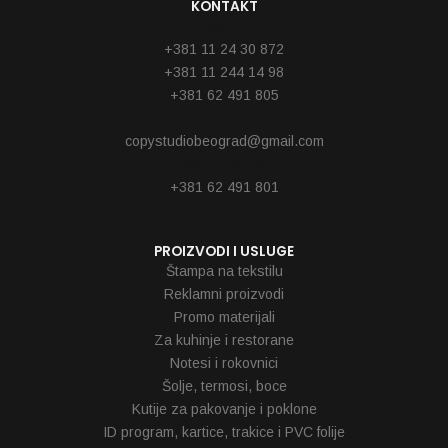
KONTAKT
Telefoni
+381 11 24 30 872
+381 11 244 14 98
+381 62 491 805
Email
copystudiobeograd@gmail.com
Reklamacije
+381 62 491 801
PROIZVODI I USLUGE
Štampa na tekstilu
Reklamni proizvodi
Promo materijali
Za kuhinje i restorane
Notesi i rokovnici
Šolje, termosi, boce
Kutije za pakovanje i poklone
ID program, kartice, trakice i PVC folije