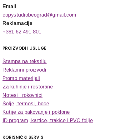
Email
copystudiobeograd@gmail.com
Reklamacije
+381 62 491 801
PROIZVODI I USLUGE
Štampa na tekstilu
Reklamni proizvodi
Promo materijali
Za kuhinje i restorane
Notesi i rokovnici
Šolje, termosi, boce
Kutije za pakovanje i poklone
ID program, kartice, trakice i PVC folije
KORISNIČKI SERVIS