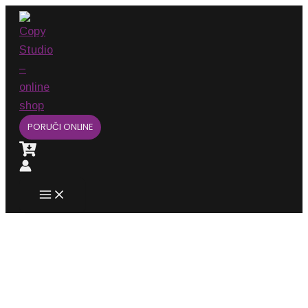
Main
Pređi
Menu
na
sadržaj
PORUČI ONLINE