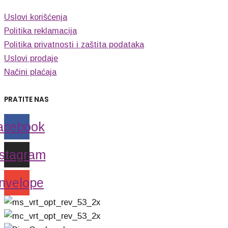
Uslovi korišćenja
Politika reklamacija
Politika privatnosti i zaštita podataka
Uslovi prodaje
Načini plaćaja
PRATITE NAS
acebook
nstagram
nvelope