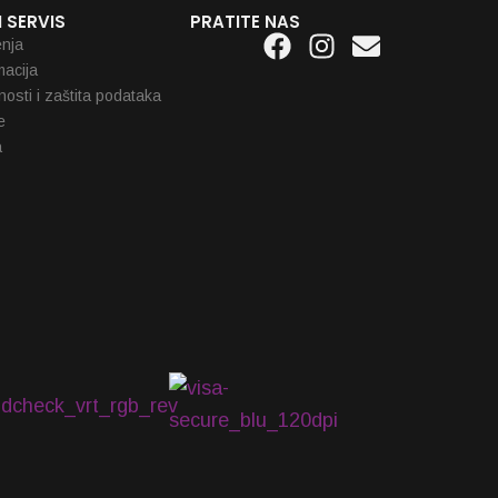
 SERVIS
PRATITE NAS
Facebook
Instagram
Envelope
enja
macija
tnosti i zaštita podataka
e
a