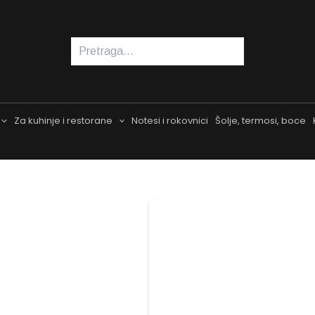
Pretraga
Za kuhinje i restorane
Notesi i rokovnici
Šolje, termosi, boce