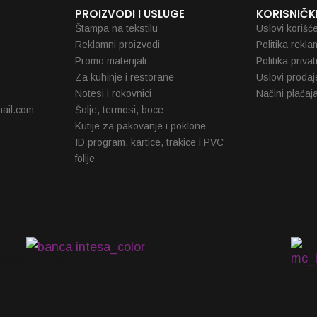
PROIZVODI I USLUGE
KORISNIČKI
Štampa na tekstilu
Uslovi korišć
Reklamni proizvodi
Politika rekla
Promo materijali
Politika priva
Za kuhinje i restorane
Uslovi prodaj
Notesi i rokovnici
Načini plaćaj
ail.com
Šolje, termosi, boce
Kutije za pakovanje i poklone
ID program, kartice, trakice i PVC
folije