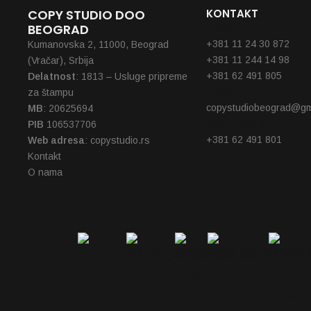
COPY STUDIO DOO
KONTAKT
BEOGRAD
Telefoni
+381 11 24 30 872
Kumanovska 2, 11000, Beograd
+381 11 244 14 98
(Vračar), Srbija
+381 62 491 805
Delatnost
: 1813 – Usluge pripreme
Email
za štampu
copystudiobeograd@gm
MB
: 20625694
Reklamacije
PIB
106537706
+381 62 491 801
Web adresa
: copystudio.rs
Kontakt
O nama