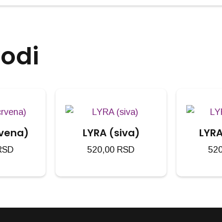
vodi
rvena)
LYRA (siva)
LYRA
RSD
520,00
RSD
52