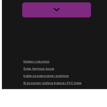
Notesi i rokovnici
Šolje, termosi, boce
Kutije za pakovanje i poklone
ID program, kartice trakice i PVC folije